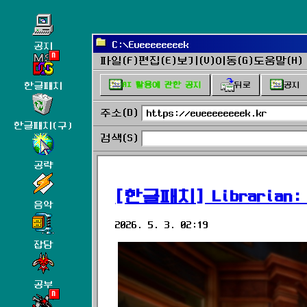
C:\Eueeeeeeeek
공지
파일(F)
편집(E)
보기(V)
이동(G)
도움말(H)
한글패치
AI 활용에 관한 공지
뒤로
공지
주소(D)
https://eueeeeeeeek.kr
한글패치(구)
검색(S)
공략
[한글패치] Librarian: T
음악
2026. 5. 3. 02:19
잡담
공부