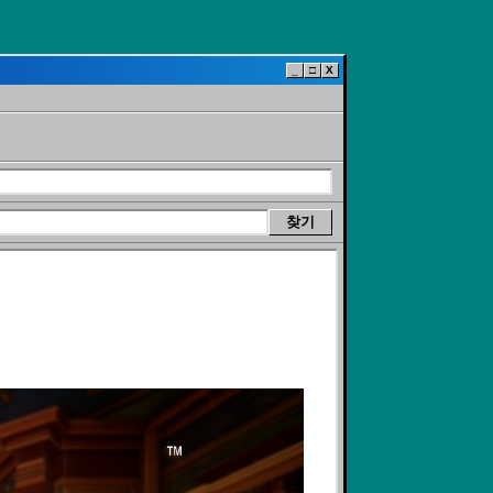
_
□
X
찾기