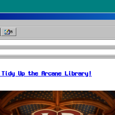
홈
idy Up the Arcane Library!